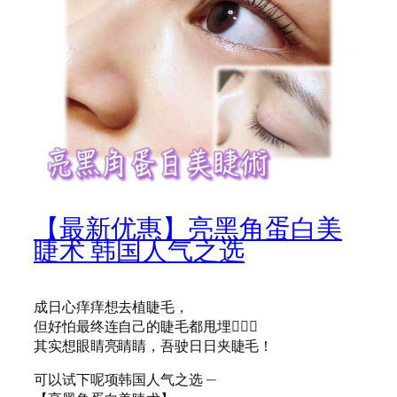
【最新优惠】亮黑角蛋白美
睫术 韩国人气之选
成日心痒痒想去植睫毛，
但好怕最终连自己的睫毛都甩埋
🤦🏻‍♀️
其实想眼睛亮睛睛，吾驶日日夹睫毛！
可以试下呢项韩国人气之选 —