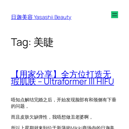
日迦美容 Yasashii Beauty
Tag
:
美睫
【用家分享】全方位打造无
瑕肌肤 – Ultraformer III HIFU
唔知点解结完婚之后，开始发现脸部有和颈侧有下垂
的问题，
而且皮肤欠缺弹性，我唔想做丑老婆啊，
所以上星期就来到位于新蒲岗Mikiki商场内的日迦美