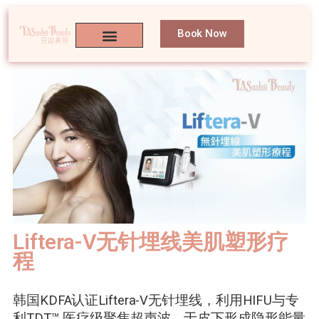
Book Now
Liftera-V无针埋线美肌塑形疗
程
韩国KDFA认证Liftera-V无针埋线，利用HIFU与专
利TDT™ 医疗级聚焦超声波，于皮下形成隐形能量