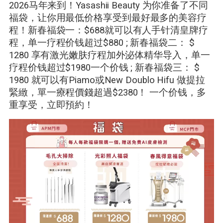
2026
马年来到！Yasashii Beauty 为你准备了不同
福袋
，
让你用最低价格享受到最好最多的美容疗
程！新春福袋一
：$688
就可以有人手针清皇牌疗
程
，
单一疗程价钱超过$880
;
新春福袋二
： $
1280
享有激光嫩肤疗程加外泌体精华导入
，
单一
疗程价钱超过$1980
一个价钱
;
新春福袋三
： $
1980
就可以有Piamo或New Doublo Hifu 做提拉
緊緻
，
單一療程價錢超過$2380！
一个价钱
，多
重享受，
立即預約！