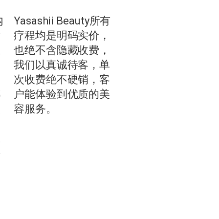
内
Yasashii Beauty所有
潢
疗程均是明码实价，
立
也绝不含隐藏收费，
高
我们以真诚待客，单
美
次收费绝不硬销，客
都
户能体验到优质的美
级
容服务。
确
在
接