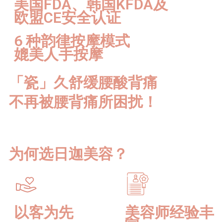
美国FDA、韩国KFDA及
欧盟CE安全认证
6 种韵律按摩模式
媲美人手按摩
「瓷」久舒缓腰酸背痛
不再被腰背痛所困扰！
为何选日迦美容？
以客为先
美容师经验丰