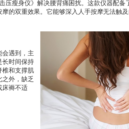
.2瓷温击压瘦身仪》解决腰背痛困扰。这款仪器配
按摩的双重效果。它能够深入人手按摩无法触及
能会遇到，主
是长时间保持
脊椎和支撑肌
此之外，缺乏
或床褥不适
。