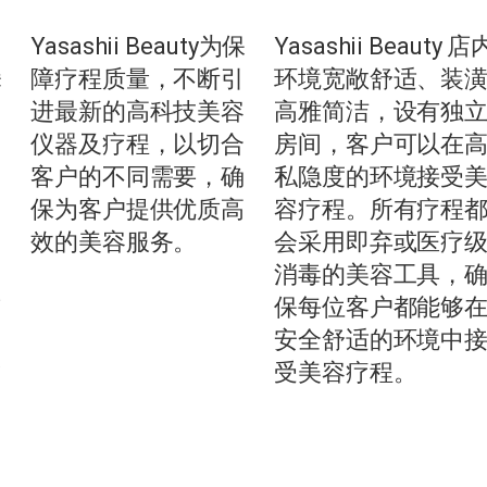
Yasashii Beauty为保
Yasashii Beauty 店
美
障疗程质量，不断引
环境宽敞舒适、装
进最新的高科技美容
高雅简洁，设有独
提
仪器及疗程，以切合
房间，客户可以在
及
客户的不同需要，确
私隐度的环境接受
美
保为客户提供优质高
容疗程。所有疗程
如
效的美容服务。
会采用即弃或医疗
消毒的美容工具，
妆
保每位客户都能够
美
安全舒适的环境中
验
受美容疗程。
，
，