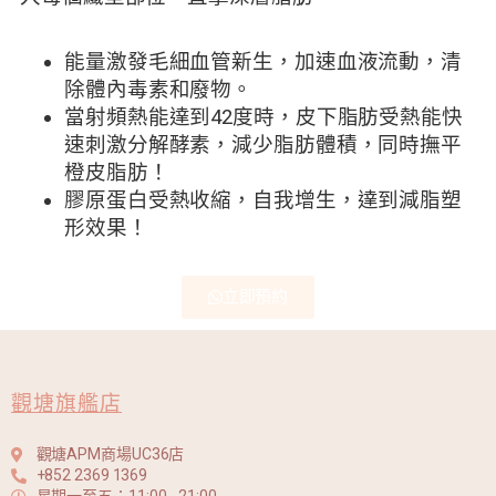
能量激發毛細血管新生，加速血液流動，清
除體內毒素和廢物。
當射頻熱能達到42度時，皮下脂肪受熱能快
速刺激分解酵素，減少脂肪體積，同時撫平
橙皮脂肪！
膠原蛋白受熱收縮，自我增生，達到減脂塑
形效果！
立即預約
觀塘旗艦店
觀塘APM商場UC36店
+852 2369 1369