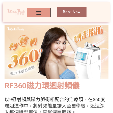
Book Now
RF360磁力環迴射頻儀
以9極射頻與磁力脈衝相配合的治療頭，在360度
環迴運作中，將射頻能量擴大至醫學級，迅速深
入每個纖型部位，直擊深層脂肪。