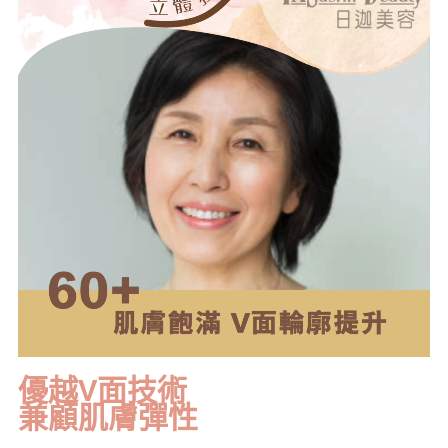
優越V面技術
兼顧肌膚彈性